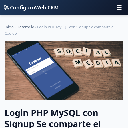
☰
🚀 ConfiguroWeb CRM
Inicio
›
Desarrollo
›
Login PHP MySQL con Signup Se comparte el
Código
Login PHP MySQL con
Signup Se comparte el