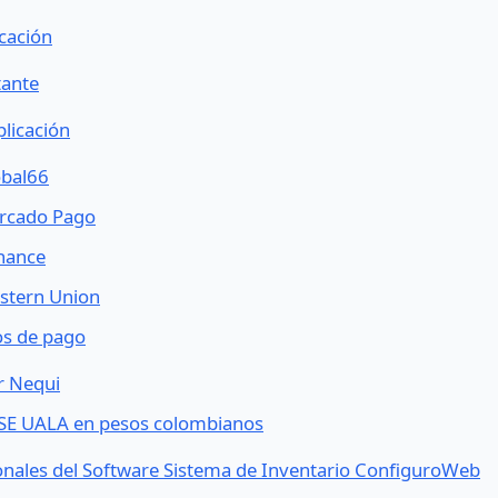
cación
tante
licación
obal66
ercado Pago
nance
stern Union
os de pago
r Nequi
PSE UALA en pesos colombianos
onales del Software Sistema de Inventario ConfiguroWeb