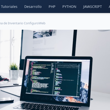
Tutoriales
Desarrollo
PHP
PYTHON
JAVASCRIPT
ma de Inventario ConfiguroWeb