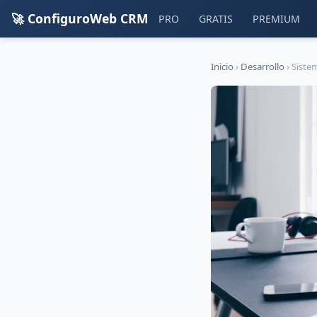
🚀 ConfiguroWeb CRM
PRO
GRATIS
PREMIUM
Inicio
›
Desarrollo
›
Siste