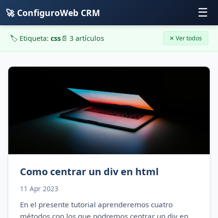
☰
🚀 ConfiguroWeb CRM
🏷️ Etiqueta:
css
📄 3 artículos
✕ Ver todos
Como centrar un div en html
11 Apr 2023
En el presente tutorial aprenderemos cuatro
métodos con los que podremos centrar un div en