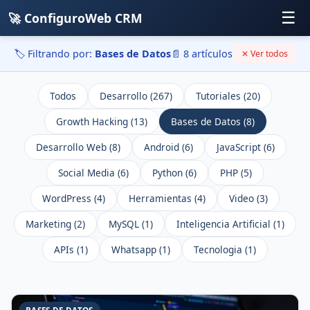
☰
🚀 ConfiguroWeb CRM
🏷️ Filtrando por:
Bases de Datos
📄 8 artículos
✕ Ver todos
Todos
Desarrollo (267)
Tutoriales (20)
Growth Hacking (13)
Bases de Datos (8)
Desarrollo Web (8)
Android (6)
JavaScript (6)
Social Media (6)
Python (6)
PHP (5)
WordPress (4)
Herramientas (4)
Video (3)
Marketing (2)
MySQL (1)
Inteligencia Artificial (1)
APIs (1)
Whatsapp (1)
Tecnologia (1)