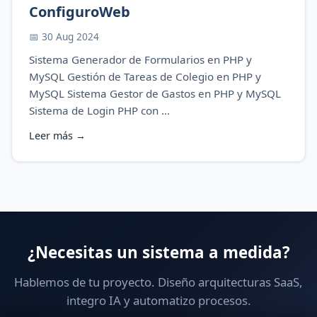
ConfiguroWeb
📅 30 Aug 2024
Sistema Generador de Formularios en PHP y
MySQL Gestión de Tareas de Colegio en PHP y
MySQL Sistema Gestor de Gastos en PHP y MySQL
Sistema de Login PHP con ...
Leer más →
¿Necesitas un sistema a medida?
Hablemos de tu proyecto. Diseño arquitecturas SaaS,
📱 Contactarme por WhatsApp
integro IA y automatizo procesos.