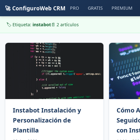
🚀 ConfiguroWeb CRM
PRO
GRATIS
PREMIUM
🏷️ Etiqueta:
instabot
📄 2 artículos
Instabot Instalación y
Cómo A
Personalización de
Seguid
Plantilla
con Ins