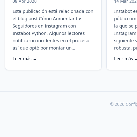
08 Apr 2020
14 Mar 202
Esta publicación está relacionada con
Instabot e
el blog post Cómo Aumentar tus
público i
Seguidores en Instagram con
la que se 
Instabot Python. Algunos lectores
Instagram.
notificaron incidentes en el proceso
siguiente 
así que opté por montar un...
robusta, p
Leer más →
Leer más 
© 2026 Confi