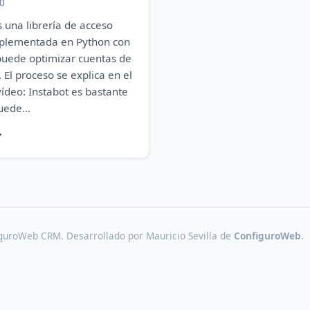
0
s una librería de acceso
mplementada en Python con
puede optimizar cuentas de
 El proceso se explica en el
vídeo: Instabot es bastante
uede...
→
guroWeb CRM. Desarrollado por Mauricio Sevilla de
ConfiguroWeb
.