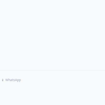
📱 WhatsApp
📱 Contactarme por WhatsApp
📁 Explorar Categorías