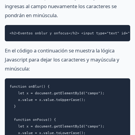
ingresas al campo nuevamente los caracteres se
pondrán en minúscula.
<h2>Eventos onblur y onfocus</h2> <input type="text" id="ca
En el código a continuación se muestra la lógica
Javascript para dejar los caracteres y mayúscula y
minúscula:
function onBlur() {

    let x = document.getElementById("campo");

    x.value = x.value.toUpperCase();

  }

  function onFocus() {

    let x = document.getElementById("campo");

    x.value = x.value.toLowerCase();
