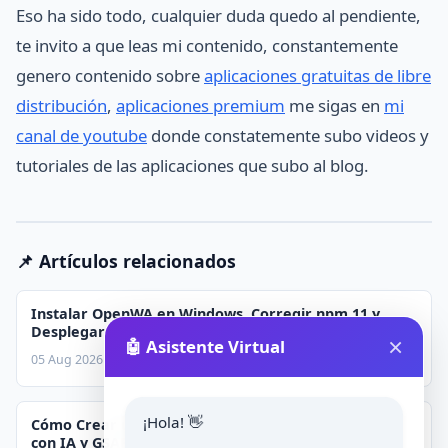
Eso ha sido todo, cualquier duda quedo al pendiente,
te invito a que leas mi contenido, constantemente
genero contenido sobre
aplicaciones gratuitas de libre
distribución
,
aplicaciones premium
me sigas en
mi
canal de youtube
donde constatemente subo videos y
tutoriales de las aplicaciones que subo al blog.
📌 Artículos relacionados
Instalar OpenWA en Windows, Corregir npm 11 y
Desplegar en VPS
×
🤖 Asistente Virtual
05 Aug 2026
¡Hola! 👋
Cómo Crear una Animación Interactiva Estilo Apple
con IA y GSAP