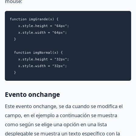
mouse:
function imgGrande(x) {

    x.style.height = "64px";

    x.style.width = "64px";

  }

  function imgNormal(x) {

    x.style.height = "32px";

    x.style.width = "32px";

  }
Evento onchange
Este evento onchange, se da cuando se modifica el
campo, en el ejemplo a continuación se muestra
como según se elige una opción en una lista
desplegable se muestra un texto específico con la