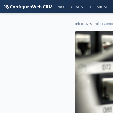
🚀 ConfiguroWeb CRM
PRO
GRATIS
PREMIUM
Inicio
›
Desarrollo
›
Cómo 