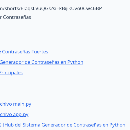
om/shorts/EIaqsLVuQGs?si=kBijikUvo0Cw46BP
r Contraseñas
e Contraseñas Fuertes
l Generador de Contraseñas en Python
Principales
rchivo main.py
rchivo app.py
 GitHub del Sistema Generador de Contraseñas en Python