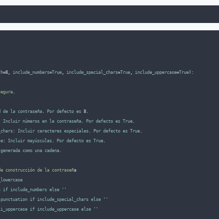
th
=8
,
include_numbers
=
True
,
include_special_chars
=
True
,
include_uppercase
=
True
):
segura
.
d
de
la
contraseña
. 
Por
defecto
es
 8.
: 
Incluir
números
en
la
contraseña
. 
Por
defecto
es
True
.
_chars
: 
Incluir
caracteres
especiales
. 
Por
defecto
es
True
.
se
: 
Incluir
mayúsculas
. 
Por
defecto
es
True
.
generada
como
una
cadena
.
de construcción de la contraseñ
a
_lowercase
s
if
include_numbers
else
''
.
punctuation
if
include_special_chars
else
''
ii_uppercase
if
include_uppercase
else
''