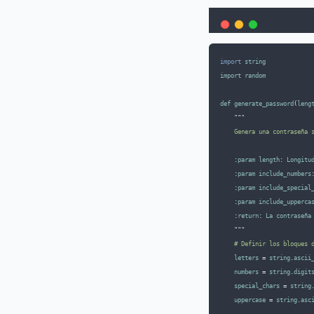
import
string
import
random
def
generate_password
(
leng
"""
    Genera una contraseña 
    :
param
length
: 
Longitu
    :
param
include_numbers
    :
param
include_special
    :
param
include_upperca
    :
return
: 
La
contraseña
"""
    # Definir los bloques 
letters
 = 
string
.
ascii
numbers
 = 
string
.
digit
special_chars
 = 
string
uppercase
 = 
string
.
asc