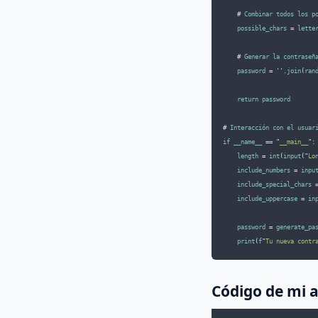
    # 
Combinar
todos
los
p
possible_chars
 = 
lette
    # 
Generar
la
contraseñ
password
 = 
''
.
join
(
ran
return
password
# 
Interacción
con
el
usuar
if
__name__
 == 
"
__main__
"
:
length
 = 
int
(
input
(
"
Lo
include_numbers
 = 
inpu
include_special_chars
 
include_uppercase
 = 
in
password
 = 
generate_pa
print
(
f
"
Tu nueva contr
Código de mi 