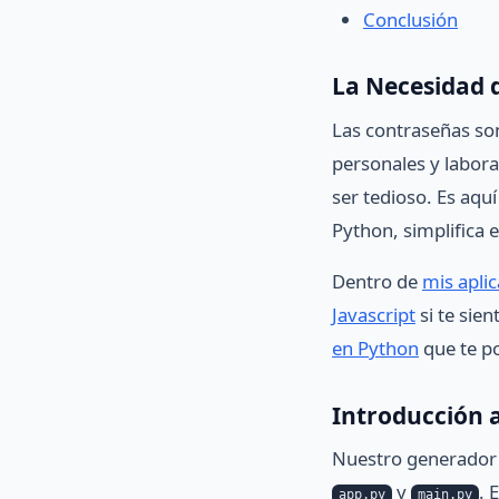
Conclusión
La Necesidad 
Las contraseñas son
personales y labora
ser tedioso. Es aq
Python, simplifica e
Dentro de
mis aplic
Javascript
si te sie
en Python
que te po
Introducción 
Nuestro generador 
y
. 
app.py
main.py