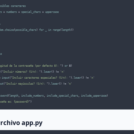
osibles
caracteres
rs
 + 
numbers
 + 
special_chars
 + 
uppercase
a
dom
.
choice
(
possible_chars
) 
for
_
in
range
(
length
))
io
ngitud de la contraseña (por defecto 8): 
"
) 
or
 8)
t
(
"
Incluir números? (S/n): 
"
).
lower
() != 
'
n
'
= 
input
(
"
Incluir caracteres especiales? (S/n): 
"
).
lower
() != 
'
n
'
put
(
"
Incluir mayúsculas? (S/n): 
"
).
lower
() != 
'
n
'
ssword
(
length
,
include_numbers
,
include_special_chars
,
include_uppercase
)
aseña es: {password}
"
)
archivo app.py