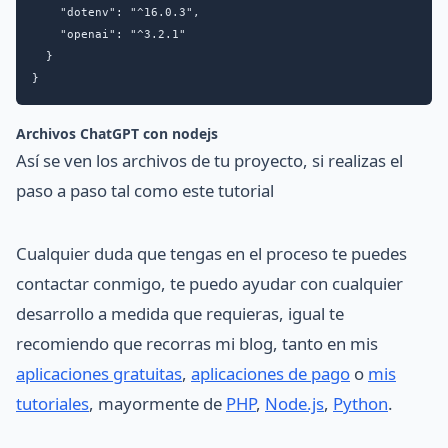
    "dotenv": "^16.0.3",

    "openai": "^3.2.1"

  }

}
Archivos ChatGPT con nodejs
Así se ven los archivos de tu proyecto, si realizas el
paso a paso tal como este tutorial
Cualquier duda que tengas en el proceso te puedes
contactar conmigo, te puedo ayudar con cualquier
desarrollo a medida que requieras, igual te
recomiendo que recorras mi blog, tanto en mis
aplicaciones gratuitas
,
aplicaciones de pago
o
mis
tutoriales
, mayormente de
PHP
,
Node.js
,
Python
.