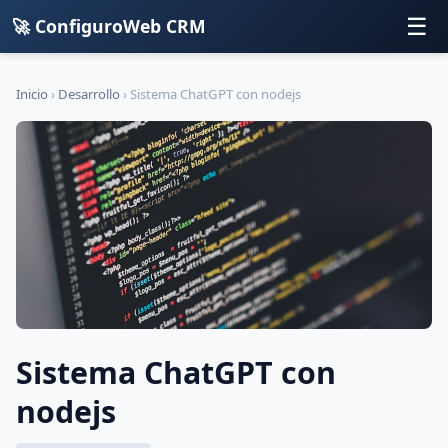
☰
🚀 ConfiguroWeb CRM
Inicio
›
Desarrollo
›
Sistema ChatGPT con nodejs
Sistema ChatGPT con
nodejs