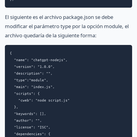
El siguiente es el archivo package.json se debe
modificar el parámetro type por la opción module, el
archivo quedaría de la siguiente forma:
{

  "name": "chatgpt-nodejs",

  "version": "1.0.0",

  "description": "",

  "type":"module",

  "main": "index.js",

  "scripts": {

    "cweb": "node script.js"

  },

  "keywords": [],

  "author": "",

  "license": "ISC",

  "dependencies": {
