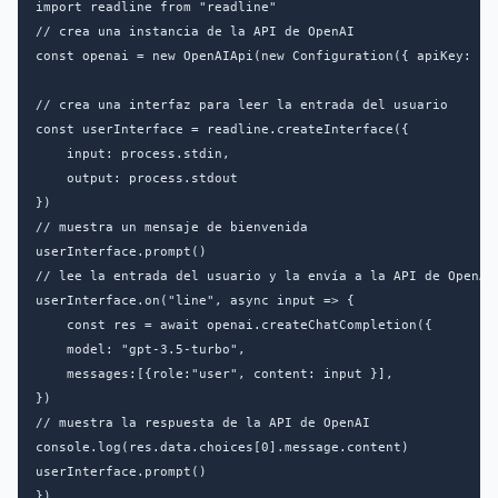
import readline from "readline"

// crea una instancia de la API de OpenAI

const openai = new OpenAIApi(new Configuration({ apiKey: pro
// crea una interfaz para leer la entrada del usuario

const userInterface = readline.createInterface({

    input: process.stdin,

    output: process.stdout

})

// muestra un mensaje de bienvenida

userInterface.prompt()

// lee la entrada del usuario y la envía a la API de OpenAI

userInterface.on("line", async input => {

    const res = await openai.createChatCompletion({    

    model: "gpt-3.5-turbo",

    messages:[{role:"user", content: input }],

})

// muestra la respuesta de la API de OpenAI

console.log(res.data.choices[0].message.content)

userInterface.prompt()

})